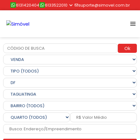
6131420404
6133522010
suporte@simovel.com.br
Ok