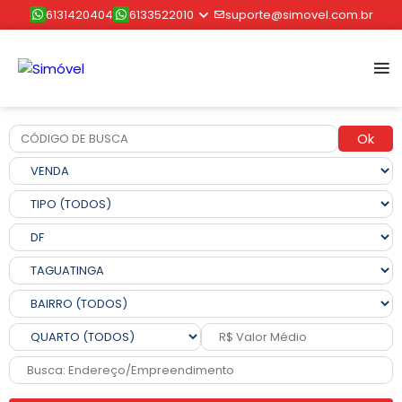
6131420404
6133522010
suporte@simovel.com.br
Ok