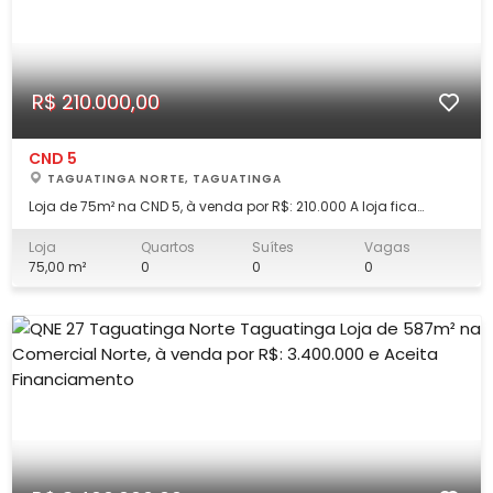
R$ 210.000,00
CND 5
TAGUATINGA NORTE, TAGUATINGA
Loja de 75m² na CND 5, à venda por R$: 210.000 A loja fica
próxima a escolas, bancos, parada de ônibus, comércio local
com mercados, padarias, academias, restaurantes, farmácias
Loja
Quartos
Suítes
Vagas
e muito mais, além de acesso facilitado às principais vias:
75,00 m²
0
0
0
Pistão, Samdu, Comercial, BR0