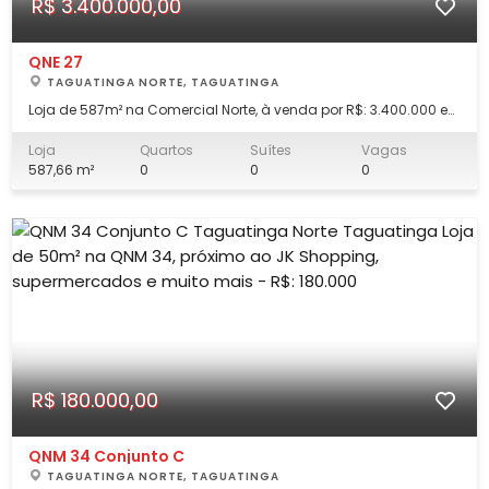
R$ 3.400.000,00
QNE 27
TAGUATINGA NORTE, TAGUATINGA
Loja de 587m² na Comercial Norte, à venda por R$: 3.400.000 e
Aceita Financiamento A localização é estratégica, com acesso
facilitado à Samdu, Pistão e Estrutural, próxima a bancos,
Loja
Quartos
Suítes
Vagas
escolas, parada de ônibus, supermercados, restaurantes,
587,66 m²
0
0
0
padarias, farmácias, academia
R$ 180.000,00
QNM 34 Conjunto C
TAGUATINGA NORTE, TAGUATINGA