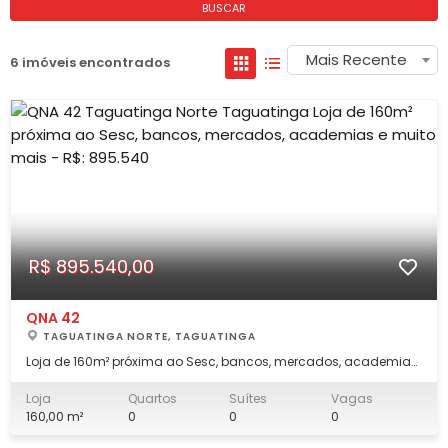
BUSCAR
Mais Recente
6 imóveis encontrados
R$ 895.540,00
QNA 42
TAGUATINGA NORTE, TAGUATINGA
Loja de 160m² próxima ao Sesc, bancos, mercados, academias
e muito mais - R$: 895.540 A loja fica na Comercial Norte,
próximo a bancos, escolas, universidades, hospitais, comércio
Loja
Quartos
Suítes
Vagas
local forte e diversificado com supermercados, Lojas
160,00 m²
0
0
0
Americanas, China Atacadista, pada