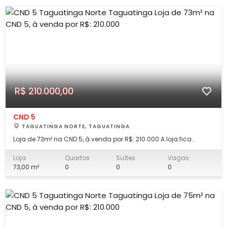
R$ 210.000,00
CND 5
TAGUATINGA NORTE, TAGUATINGA
Loja de 73m² na CND 5, à venda por R$: 210.000 A loja fica
próxima a escolas, bancos, parada de ônibus, comércio local
com mercados, padarias, academias, restaurantes, farmácias
Loja
Quartos
Suítes
Vagas
e muito mais, além de acesso facilitado às principais vias:
73,00 m²
0
0
0
Pistão, Samdu, Comercial, BR0