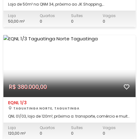
Loja de 50m² na QNM 34, próximo ao JK Shopping,
supermercados e muito mais - R$: 180.000 Excelente loja com
localização privilegiada, na QNM 34, próximo ao JK Shopping,
Loja
Quartos
Suítes
Vagas
Fort Atacadista, posto de gasolina, parada de ônibus e muito
50,00 m²
0
0
0
mais. Aceita financiamento. Ent
R$ 380.000,00
EQNL 1/3
TAGUATINGA NORTE, TAGUATINGA
QNL 01/03, loja de 120m², próxima a: transporte, comércio e muito
mais - R$: 380.000 Ótima localização: Com fácil acesso a via
principal da QNL, EPTG e Hélio Prates, a loja tem uma ampla
Loja
Quartos
Suítes
Vagas
variedade de comércio ao seu redor: Mineirinho Choperia,
120,00 m²
0
0
0
restaurantes, padarias, a