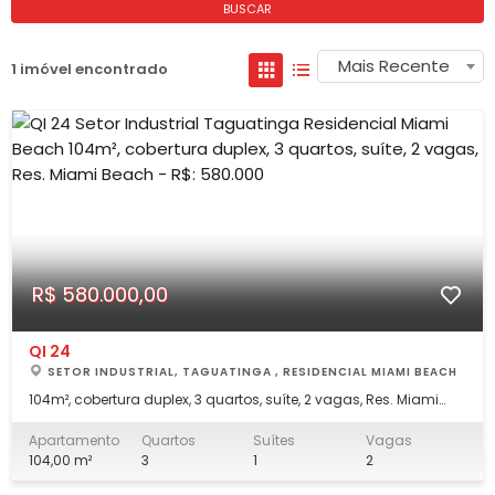
BUSCAR
Mais Recente
1 imóvel encontrado
R$ 580.000,00
QI 24
SETOR INDUSTRIAL, TAGUATINGA , RESIDENCIAL MIAMI BEACH
104m², cobertura duplex, 3 quartos, suíte, 2 vagas, Res. Miami
Beach - R$: 580.000 O Residencial Miami Beach é um
condomínio seguro com portaria 24h, sistema de câmeras,
Apartamento
Quartos
Suítes
Vagas
elevador e acesso por reconhecimento facial, fica próximo ao
104,00 m²
3
1
2
Parque Ecológico do Cortado, escolas