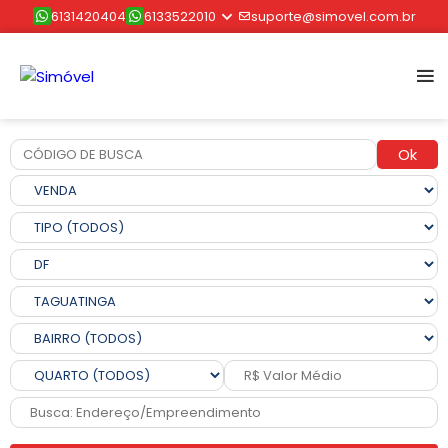
6131420404
6133522010
suporte@simovel.com.br
Ok