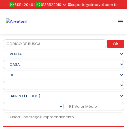
6131420404
6133522010
suporte@simovel.com.br
Ok