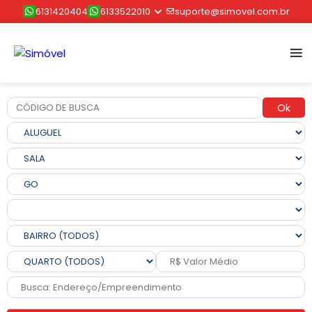
6131420404
6133522010
suporte@simovel.com.br
Ok