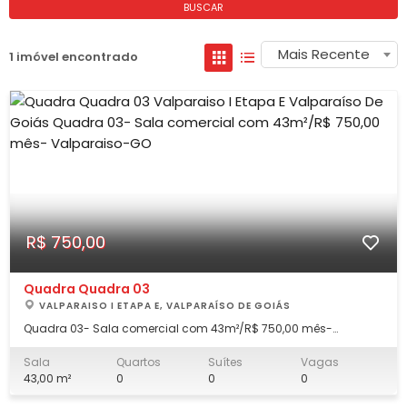
BUSCAR
Mais Recente
1 imóvel encontrado
R$ 750,00
Quadra Quadra 03
VALPARAISO I ETAPA E, VALPARAÍSO DE GOIÁS
Quadra 03- Sala comercial com 43m²/R$ 750,00 mês-
Valparaiso-GO Sala com: -Banheiro -Pia Condomínio: 120,00
IPTU Luz individual Água rateada de acordo com consumo
Sala
Quartos
Suítes
Vagas
Trabalhamos com todas as modalidades de garantia: - Título
43,00 m²
0
0
0
de Capitalização; - Seguro