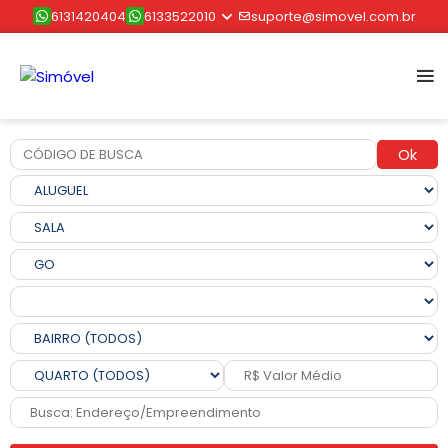
6131420404
6133522010
suporte@simovel.com.br
Ok