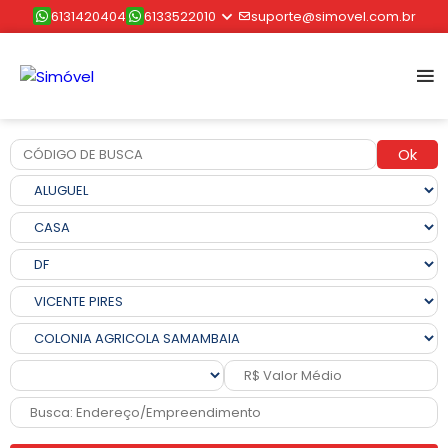
6131420404
6133522010
suporte@simovel.com.br
Ok