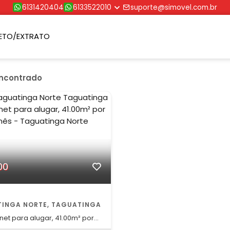
6131420404
6133522010
suporte@simovel.com.br
ETO/EXTRATO
encontrado
00
INGA NORTE, TAGUATINGA
s - Taguatinga Norte Kitnet