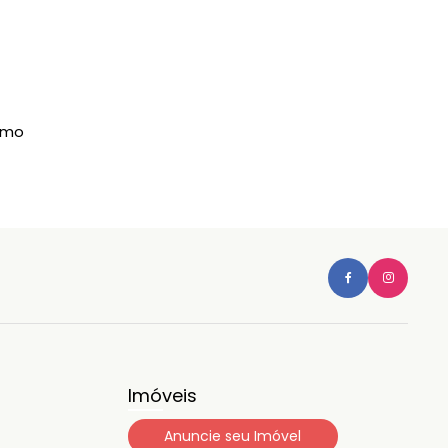
imo
Imóveis
Anuncie seu Imóvel