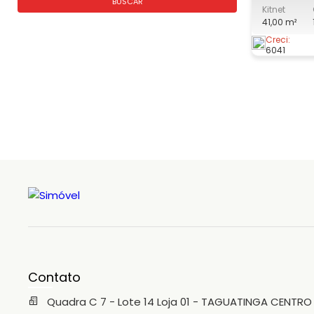
BUSCAR
Kitnet
com: - sal
41,00 m²
quarto; - banheiro. 
acordo co
Creci:
6041
serviço; M
Contato
Quadra C 7 - Lote 14 Loja 01 - TAGUATINGA CENTRO