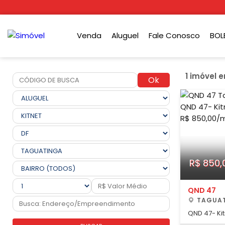
Venda
Aluguel
Fale Conosco
BOL
1 imóvel 
Ok
R$ 850,
QND 47
TAGUAT
QND 47- Kitnet para alugar, 41.00m² por
R$ 850,00/mê