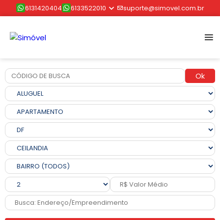
6131420404
6133522010
suporte@simovel.com.br
Ok