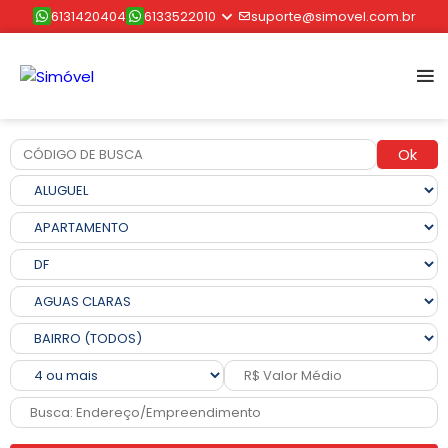
6131420404
6133522010
suporte@simovel.com.br
Ok